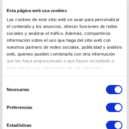
ALGO DE JAIME
Esta página web usa cookies
OTTER
Las cookies de este sitio web se usan para personalizar
el contenido y los anuncios, ofrecer funciones de redes
sociales y analizar el tráfico. Además, compartimos
información sobre el uso que haga del sitio web con
nuestros partners de redes sociales, publicidad y análisis
web, quienes pueden combinarla con otra información
que les haya proporcionado o que hayan recopilado a
partir del uso que haya hecho de sus servicios.
DEDICADOS AL SECTOR DEL PAPEL Y EL
EMBALAJE DESDE 1950
Selección
Necesarias
de
consentimiento
Preferencias
INSTAGRAM
Estadísticas