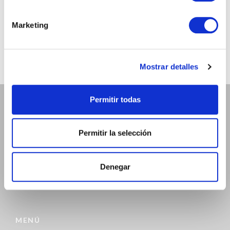
@chicandpaper
Somos los fabricantes de packaging más chic para tu
Marketing
negocio. Bobinas / Bolsas / Sobres ...
Mostrar detalles
Permitir todas
ATENCIÓN AL CLIENTE
Permitir la selección
972 468 240
INFO@CHICANDPAPER.COM
Denegar
C/ DE LA MÒDEGA 17-19 17457 RIUDELLOTS DE LA SELVA
MENÚ