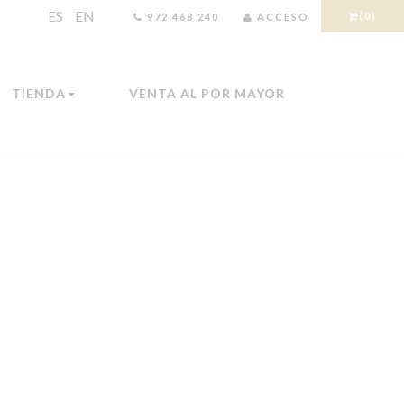
ES
EN
(0)
972 468 240
ACCESO
TIENDA
VENTA AL POR MAYOR