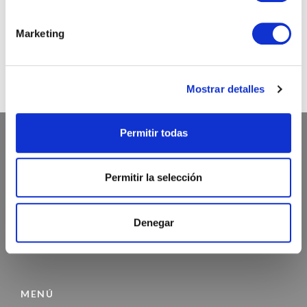
@chicandpaper
Somos los fabricantes de packaging más chic para tu
Marketing
negocio. Bobinas / Bolsas / Sobres ...
Mostrar detalles
Permitir todas
ATENCIÓN AL CLIENTE
Permitir la selección
972 468 240
INFO@CHICANDPAPER.COM
Denegar
C/ DE LA MÒDEGA 17-19 17457 RIUDELLOTS DE LA SELVA
MENÚ