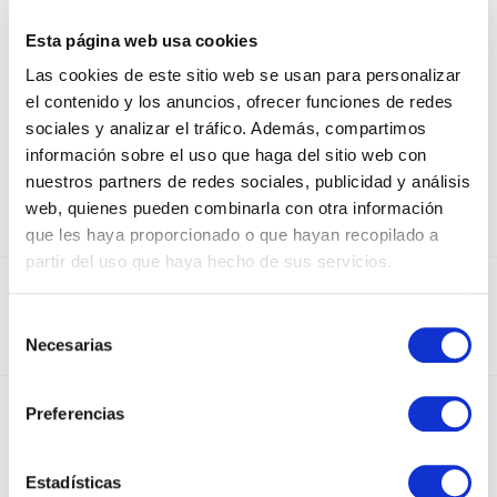
ALGO DE JAIME
Esta página web usa cookies
STRIPES
Las cookies de este sitio web se usan para personalizar
el contenido y los anuncios, ofrecer funciones de redes
sociales y analizar el tráfico. Además, compartimos
información sobre el uso que haga del sitio web con
nuestros partners de redes sociales, publicidad y análisis
web, quienes pueden combinarla con otra información
que les haya proporcionado o que hayan recopilado a
partir del uso que haya hecho de sus servicios.
DEDICADOS AL SECTOR DEL PAPEL Y EL
EMBALAJE DESDE 1950
Selección
Necesarias
de
consentimiento
Preferencias
INSTAGRAM
Estadísticas