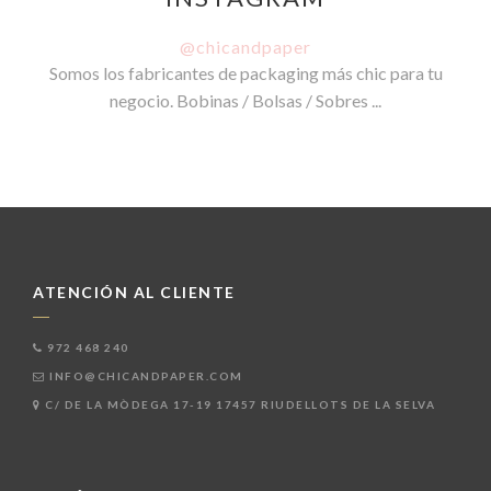
@chicandpaper
Somos los fabricantes de packaging más chic para tu
negocio. Bobinas / Bolsas / Sobres ...
ATENCIÓN AL CLIENTE
972 468 240
INFO@CHICANDPAPER.COM
C/ DE LA MÒDEGA 17-19 17457 RIUDELLOTS DE LA SELVA