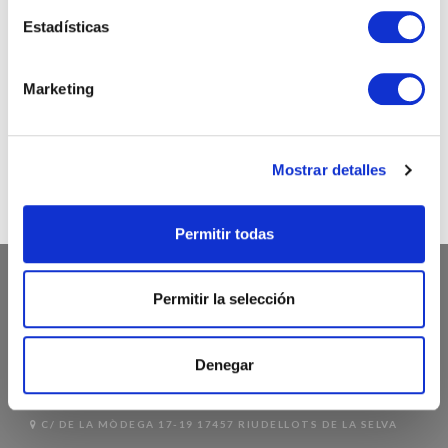
Estadísticas
INSTAGRAM
Marketing
@chicandpaper
Somos los fabricantes de packaging más chic para tu
negocio. Bobinas / Bolsas / Sobres ...
Mostrar detalles
Permitir todas
Permitir la selección
ATENCIÓN AL CLIENTE
Denegar
972 468 240
INFO@CHICANDPAPER.COM
C/ DE LA MÒDEGA 17-19 17457 RIUDELLOTS DE LA SELVA