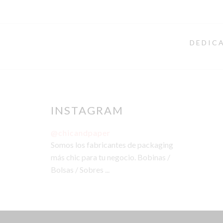
DEDICA
INSTAGRAM
@chicandpaper
Somos los fabricantes de packaging
más chic para tu negocio. Bobinas /
Bolsas / Sobres ...