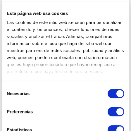
ECOWATERPROOF PAPER FOR
FLOWERS
Esta página web usa cookies
Las cookies de este sitio web se usan para personalizar
AZUL BEBÉ / NEGRO
el contenido y los anuncios, ofrecer funciones de redes
sociales y analizar el tráfico. Además, compartimos
información sobre el uso que haga del sitio web con
nuestros partners de redes sociales, publicidad y análisis
web, quienes pueden combinarla con otra información
que les haya proporcionado o que hayan recopilado a
partir del uso que haya hecho de sus servicios.
DEDICADOS AL SECTOR DEL PAPEL Y EL
Selección
EMBALAJE DESDE 1950
Necesarias
de
consentimiento
Preferencias
INSTAGRAM
Estadísticas