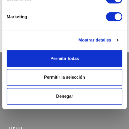
@chicandpaper
Marketing
Somos los fabricantes de packaging más chic para tu
negocio. Bobinas / Bolsas / Sobres ...
Mostrar detalles
Permitir todas
ATENCIÓN AL CLIENTE
Permitir la selección
972 468 240
Denegar
INFO@CHICANDPAPER.COM
C/ DE LA MÒDEGA 17-19 17457 RIUDELLOTS DE LA SELVA
MENÚ