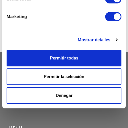
@chicandpaper
Marketing
Somos los fabricantes de packaging más chic para tu
negocio. Bobinas / Bolsas / Sobres ...
Mostrar detalles
Permitir todas
ATENCIÓN AL CLIENTE
Permitir la selección
972 468 240
Denegar
INFO@CHICANDPAPER.COM
C/ DE LA MÒDEGA 17-19 17457 RIUDELLOTS DE LA SELVA
MENÚ