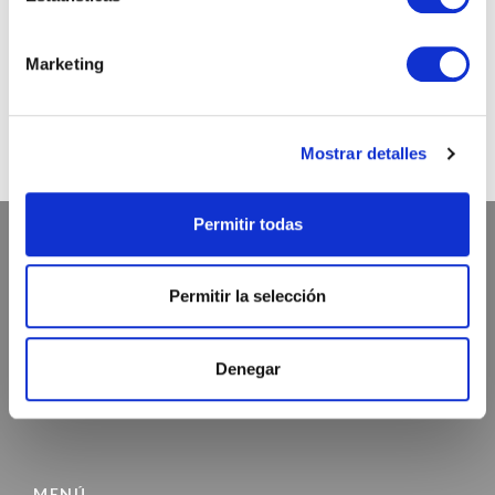
@chicandpaper
Marketing
Somos los fabricantes de packaging más chic para tu
negocio. Bobinas / Bolsas / Sobres ...
Mostrar detalles
Permitir todas
ATENCIÓN AL CLIENTE
Permitir la selección
972 468 240
Denegar
INFO@CHICANDPAPER.COM
C/ DE LA MÒDEGA 17-19 17457 RIUDELLOTS DE LA SELVA
MENÚ