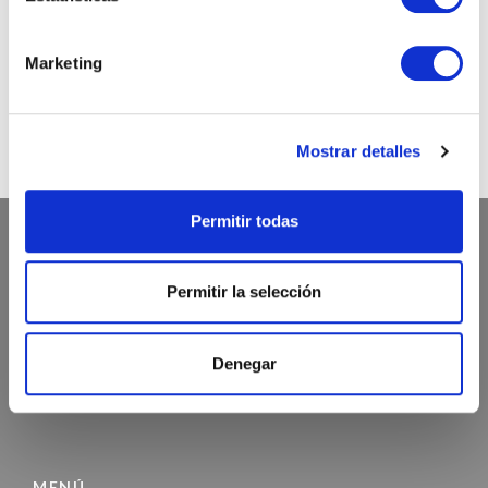
@chicandpaper
Marketing
Somos los fabricantes de packaging más chic para tu
negocio. Bobinas / Bolsas / Sobres ...
Mostrar detalles
Permitir todas
ATENCIÓN AL CLIENTE
Permitir la selección
972 468 240
Denegar
INFO@CHICANDPAPER.COM
C/ DE LA MÒDEGA 17-19 17457 RIUDELLOTS DE LA SELVA
MENÚ