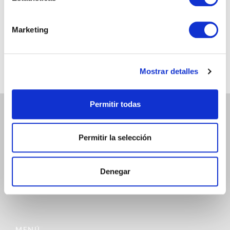
@chicandpaper
Marketing
Somos los fabricantes de packaging más chic para tu
negocio. Bobinas / Bolsas / Sobres ...
Mostrar detalles
Permitir todas
ATENCIÓN AL CLIENTE
Permitir la selección
972 468 240
Denegar
INFO@CHICANDPAPER.COM
C/ DE LA MÒDEGA 17-19 17457 RIUDELLOTS DE LA SELVA
MENÚ