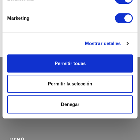
@chicandpaper
Marketing
Somos los fabricantes de packaging más chic para tu
negocio. Bobinas / Bolsas / Sobres ...
Mostrar detalles
Permitir todas
ATENCIÓN AL CLIENTE
Permitir la selección
972 468 240
Denegar
INFO@CHICANDPAPER.COM
C/ DE LA MÒDEGA 17-19 17457 RIUDELLOTS DE LA SELVA
MENÚ