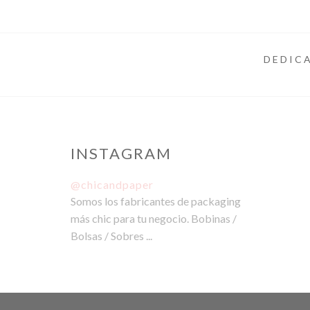
DEDICA
INSTAGRAM
@chicandpaper
Somos los fabricantes de packaging
más chic para tu negocio. Bobinas /
Bolsas / Sobres ...