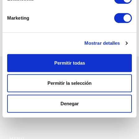
@chicandpaper
Marketing
Somos los fabricantes de packaging más chic para tu
negocio. Bobinas / Bolsas / Sobres ...
Mostrar detalles
Permitir todas
ATENCIÓN AL CLIENTE
Permitir la selección
972 468 240
Denegar
INFO@CHICANDPAPER.COM
C/ DE LA MÒDEGA 17-19 17457 RIUDELLOTS DE LA SELVA
MENÚ