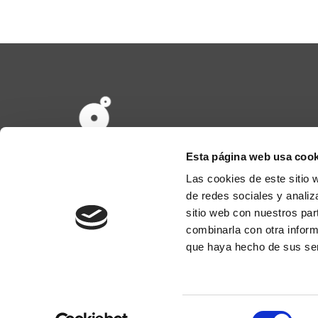
Esta página web usa cook
Las cookies de este sitio 
Chic & Paper es una marca que nace fruto de 
de redes sociales y analiz
papel y por las cosas bonitas, con clara volu
sitio web con nuestros par
manteniendo el conocimiento y la experien
combinarla con otra inform
tradición familiar dedicada al sector del embalaj
que haya hecho de sus ser
el 1950.
Selección