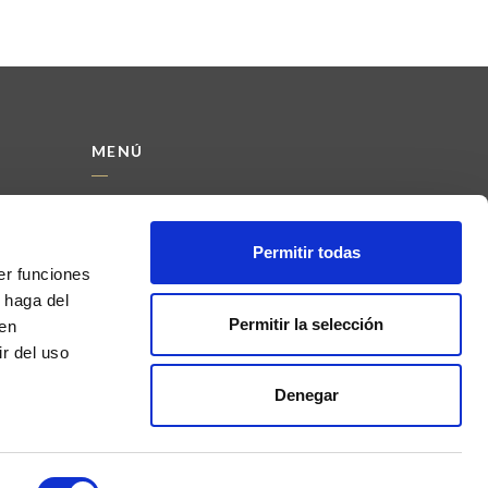
MENÚ
INICIO
CHIC & PAPER
Permitir todas
TIENDA
er funciones
VENTA AL POR MAYOR
 haga del
CONTACTAR
Permitir la selección
den
CONDICIONES DE VENTA
r del uso
Denegar