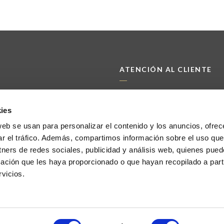
ATENCIÓN AL CLIENTE
972 468 240
INFO@CHICANDPAPER.COM
ies
C/ DE LA MÒDEGA 17-19 17457
web se usan para personalizar el contenido y los anuncios, ofrec
RIUDELLOTS DE LA SELVA
nuestro amor por el
ar el tráfico. Además, compartimos información sobre el uso que
ntad innovadora pero
tners de redes sociales, publicidad y análisis web, quienes pue
cia surgidos de la
ación que les haya proporcionado o que hayan recopilado a parti
e y la papelería desde
vicios.