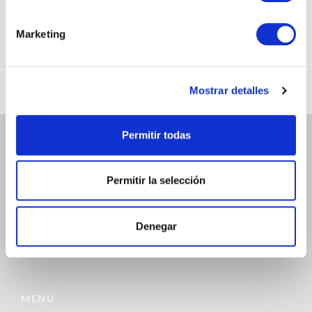
@chicandpaper
Somos los fabricantes de packaging más chic para tu
Marketing
negocio. Bobinas / Bolsas / Sobres ...
Mostrar detalles
Permitir todas
ATENCIÓN AL CLIENTE
Permitir la selección
972 468 240
INFO@CHICANDPAPER.COM
Denegar
C/ DE LA MÒDEGA 17-19 17457 RIUDELLOTS DE LA SELVA
MENÚ