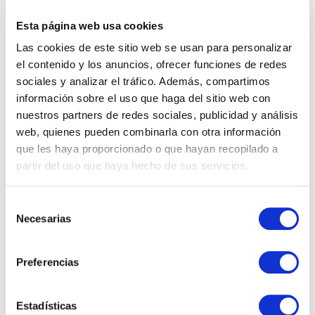
CILINDRIC KRAFT BAG
Esta página web usa cookies
VERDE NAVIDAD
Las cookies de este sitio web se usan para personalizar
el contenido y los anuncios, ofrecer funciones de redes
sociales y analizar el tráfico. Además, compartimos
información sobre el uso que haga del sitio web con
nuestros partners de redes sociales, publicidad y análisis
web, quienes pueden combinarla con otra información
que les haya proporcionado o que hayan recopilado a
partir del uso que haya hecho de sus servicios.
DEDICADOS AL SECTOR DEL PAPEL Y EL
EMBALAJE DESDE 1950
Selección
Necesarias
de
consentimiento
Preferencias
INSTAGRAM
Estadísticas