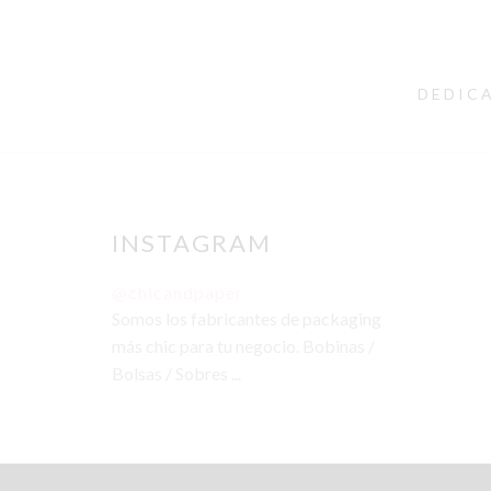
DEDICA
INSTAGRAM
@chicandpaper
Somos los fabricantes de packaging
más chic para tu negocio. Bobinas /
Bolsas / Sobres ...