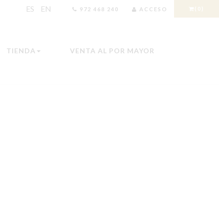
ES
EN
(0)
972 468 240
ACCESO
TIENDA
VENTA AL POR MAYOR