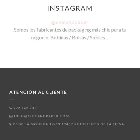
INSTAGRAM
@chicandpaper
Somos los fabricantes de packaging más chic para tu
negocio. Bobinas / Bolsas / Sobres ...
ATENCIÓN AL CLIENTE
972 468 240
INFO@CHICANDPAPER.COM
C/ DE LA MÒDEGA 17-19 17457 RIUDELLOTS DE LA SELVA