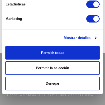
Estadísticas
INSTAGRAM
@chicandpaper
Marketing
Somos los fabricantes de packaging más chic para tu
negocio. Bobinas / Bolsas / Sobres ...
Mostrar detalles
Permitir todas
Permitir la selección
ATENCIÓN AL CLIENTE
Denegar
972 468 240
INFO@CHICANDPAPER.COM
C/ DE LA MÒDEGA 17-19 17457 RIUDELLOTS DE LA SELVA