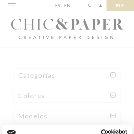
ES
EN
Toggle
(0)
navigation
Categorías
Colores
Modelos