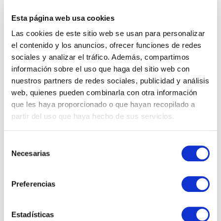
SHIPPING BAGS
Esta página web usa cookies
CACTUS
Las cookies de este sitio web se usan para personalizar
el contenido y los anuncios, ofrecer funciones de redes
sociales y analizar el tráfico. Además, compartimos
información sobre el uso que haga del sitio web con
nuestros partners de redes sociales, publicidad y análisis
web, quienes pueden combinarla con otra información
que les haya proporcionado o que hayan recopilado a
partir del uso que haya hecho de sus servicios.
DEDICADOS AL SECTOR DEL PAPEL Y EL
EMBALAJE DESDE 1950
Selección
Necesarias
de
consentimiento
Preferencias
INSTAGRAM
Estadísticas