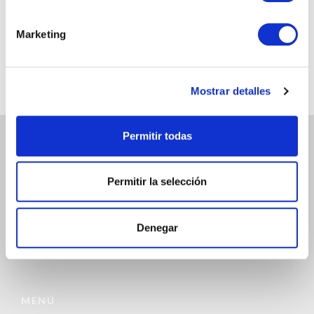
@chicandpaper
Somos los fabricantes de packaging más chic para tu
Marketing
negocio. Bobinas / Bolsas / Sobres ...
Mostrar detalles
Permitir todas
ATENCIÓN AL CLIENTE
Permitir la selección
972 468 240
INFO@CHICANDPAPER.COM
Denegar
C/ DE LA MÒDEGA 17-19 17457 RIUDELLOTS DE LA SELVA
MENÚ