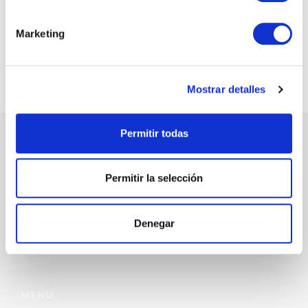
@chicandpaper
Somos los fabricantes de packaging más chic para tu
Marketing
negocio. Bobinas / Bolsas / Sobres ...
Mostrar detalles
Permitir todas
ATENCIÓN AL CLIENTE
Permitir la selección
972 468 240
INFO@CHICANDPAPER.COM
Denegar
C/ DE LA MÒDEGA 17-19 17457 RIUDELLOTS DE LA SELVA
MENÚ