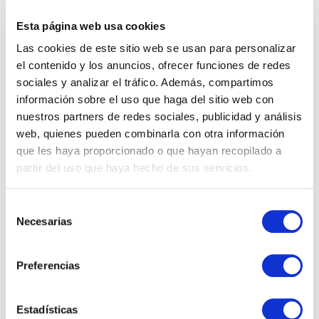
ECO KRAFT 30GR 25 HOJAS
Esta página web usa cookies
VICHY
Las cookies de este sitio web se usan para personalizar
el contenido y los anuncios, ofrecer funciones de redes
sociales y analizar el tráfico. Además, compartimos
información sobre el uso que haga del sitio web con
nuestros partners de redes sociales, publicidad y análisis
web, quienes pueden combinarla con otra información
que les haya proporcionado o que hayan recopilado a
partir del uso que haya hecho de sus servicios.
DEDICADOS AL SECTOR DEL PAPEL Y EL
EMBALAJE DESDE 1950
Selección
Necesarias
de
consentimiento
Preferencias
INSTAGRAM
Estadísticas