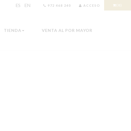
ES
EN
(0)
972 468 240
ACCESO
TIENDA
VENTA AL POR MAYOR