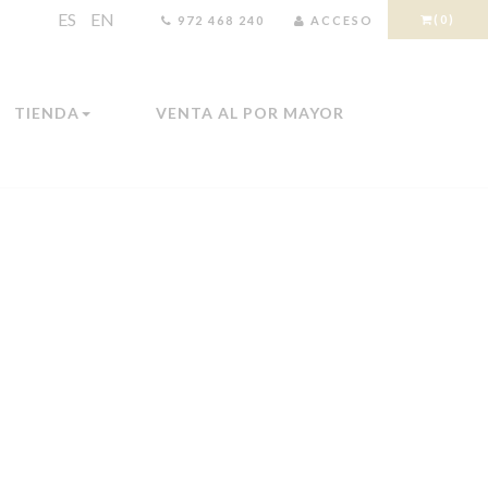
ES
EN
(0)
972 468 240
ACCESO
TIENDA
VENTA AL POR MAYOR