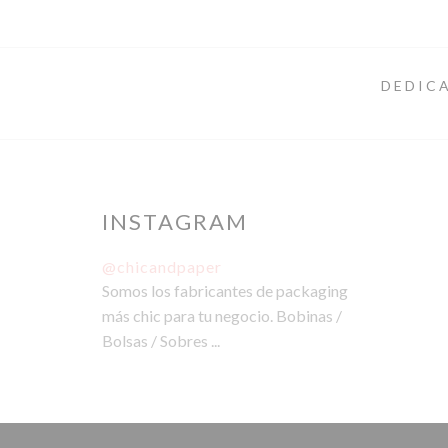
DEDICA
INSTAGRAM
@chicandpaper
Somos los fabricantes de packaging
más chic para tu negocio. Bobinas /
Bolsas / Sobres ...