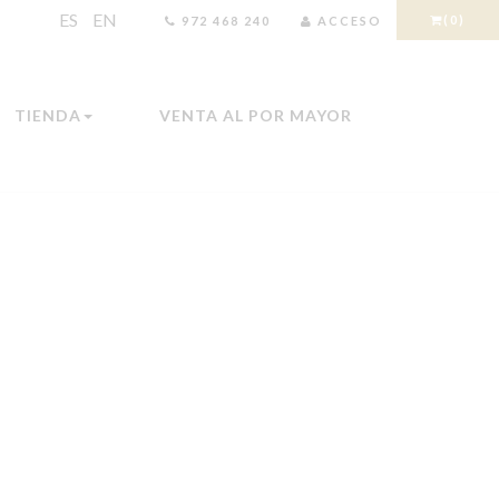
ES
EN
(0)
972 468 240
ACCESO
TIENDA
VENTA AL POR MAYOR