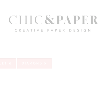
LET
DIAMOND