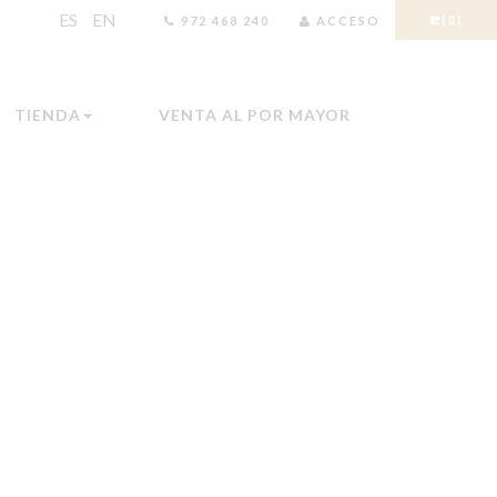
ES
EN
(0)
972 468 240
ACCESO
TIENDA
VENTA AL POR MAYOR