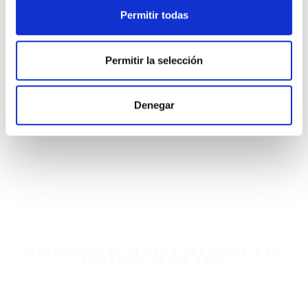
Ref.
IN8912-30AdJ
Permitir todas
Material
Papel Kraft de 60 gr
Color
Permitir la selección
Denegar
-
+
AÑADIR
DEDICADOS AL SECTOR DEL PAPEL Y EL
EMBALAJE DESDE 1950