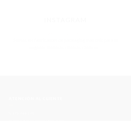
INSTAGRAM
@chicandpaper
Somos los fabricantes de packaging más chic para tu
negocio. Bobinas / Bolsas / Sobres ...
ATENCIÓN AL CLIENTE
972 468 240
INFO@CHICANDPAPER.COM
C/ DE LA MÒDEGA 17-19 17457 RIUDELLOTS DE LA SELVA