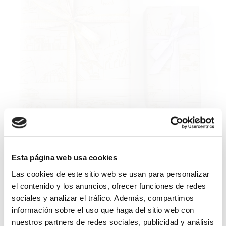
Esta página web usa cookies
Las cookies de este sitio web se usan para personalizar
el contenido y los anuncios, ofrecer funciones de redes
* Los colores visualizados pueden diferir de los fabricados dependiendo de la calibración de
sociales y analizar el tráfico. Además, compartimos
su monitor.
* Los colores que aparecen en esta web pueden sufrir pequeñas variaciones durante la
información sobre el uso que haga del sitio web con
fabricación.
nuestros partners de redes sociales, publicidad y análisis