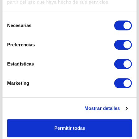
partir del uso que haya hecho de sus servicios.
COTTON RIBBON TRICOLOR XMAS RED
TRICOLOR
Selección
Necesarias
de
17.20 €
consentimiento
Preferencias
(Iva no incluido)
Cinta algodón tricolor.
Estadísticas
15mmx50m
Marketing
Especificaciones
Ref.
INCR50-125
Mostrar detalles
Material
Cotton
Permitir todas