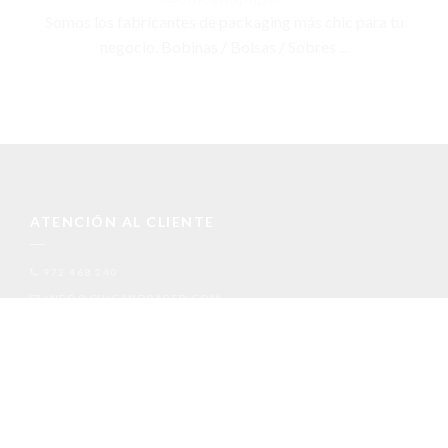
Somos los fabricantes de packaging más chic para tu
negocio. Bobinas / Bolsas / Sobres ...
ATENCIÓN AL CLIENTE
972 468 240
INFO@CHICANDPAPER.COM
C/ DE LA MÒDEGA 17-19 17457 RIUDELLOTS DE LA SELVA
MENÚ