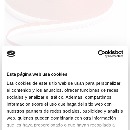
Esta página web usa cookies
Las cookies de este sitio web se usan para personalizar
el contenido y los anuncios, ofrecer funciones de redes
sociales y analizar el tráfico. Además, compartimos
información sobre el uso que haga del sitio web con
nuestros partners de redes sociales, publicidad y análisis
* Los colores visualizados pueden diferir de los fabricados dependiendo de la calibración de
su monitor.
web, quienes pueden combinarla con otra información
* Los colores que aparecen en esta web pueden sufrir pequeñas variaciones durante la
fabricación.
que les haya proporcionado o que hayan recopilado a