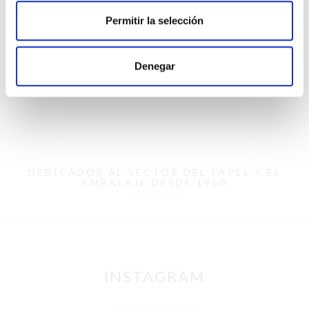
Producto no disponible!
Debido a la buena aceptación
de este producto, te informamos que en estos momentos
Permitir la selección
no se encuentra disponible en nuestros almacenes, si
estas interesado contacta con nosotros a través de
info@chicandpaper.com
o llama al 972 468 240.
Denegar
DEDICADOS AL SECTOR DEL PAPEL Y EL
EMBALAJE DESDE 1950
INSTAGRAM
@chicandpaper