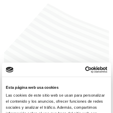
Esta página web usa cookies
Las cookies de este sitio web se usan para personalizar
* Los colores visualizados pueden diferir de los fabricados dependiendo de la calibración de
el contenido y los anuncios, ofrecer funciones de redes
su monitor.
* Los colores que aparecen en esta web pueden sufrir pequeñas variaciones durante la
sociales y analizar el tráfico. Además, compartimos
fabricación.