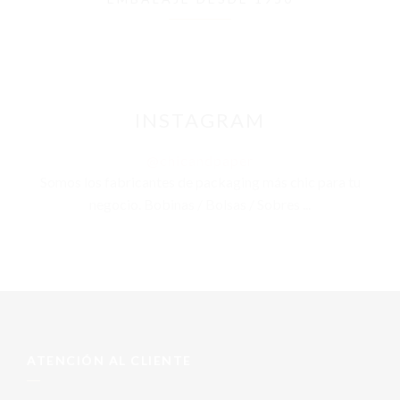
INSTAGRAM
@chicandpaper
Somos los fabricantes de packaging más chic para tu
negocio. Bobinas / Bolsas / Sobres ...
ATENCIÓN AL CLIENTE