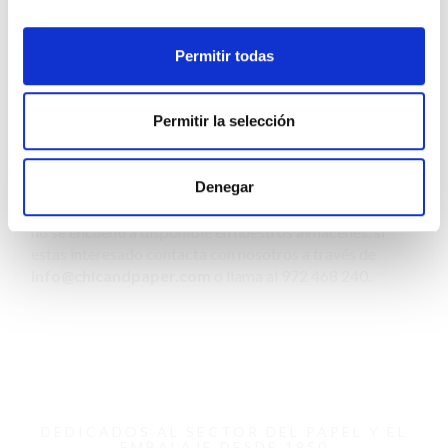
Ref.
IN9131M-129
Permitir todas
Material
Papel seda de 17 gr
Color
Permitir la selección
Denegar
Producto no disponible!
Debido a la buena aceptación
de este producto, te informamos que en estos momentos
no se encuentra disponible en nuestros almacenes, si
estas interesado contacta con nosotros a través de
info@chicandpaper.com
o llama al 972 468 240.
DEDICADOS AL SECTOR DEL PAPEL Y EL
EMBALAJE DESDE 1950